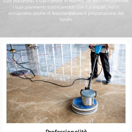
tuoi davanzali, il tuo camino in marmo. Se devi rimodernare
i tuoi pavimenti sostituendoli con il parquet, noi ci
occupiamo anche di
bocciardatura
e preparazione del
fondo.