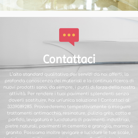
Contattaci
L’alto standard qualitativo dei servizi da noi offerti, la
profonda conoscenza dei materiali e la continua ricerca di
nuovi prodotti sono, da sempre, i punti di forza della nostra
attività. Per rendere i tuoi pavimenti splendenti senza
doverli sostituire, hai un’unica soluzione
!
Contattaci al
3339089285
. Provvederemo tempestivamente a eseguire
trattamenti antimacchia, resinature, pulizia grès, cotto e
porfido, levigatura e lucidatura di pavimenti industriali,
pietre naturali, pavimenti in cemento e graniglia, marmo e
granito. Possiamo inoltre levigare e lucidare le tue scale, i